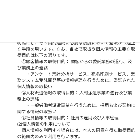
個人情報の取得、利用、提供
個人情報の取得、利用および提供については、当社の事業の
範囲内で適法かつ適切な管理を行います。
(1)個人情報の取得について
個人情報を取得する場合には、本人に対し取得する目的を
明確にし、その目的達成に必要な限度において適法かつ適正
な手段を用います。なお、当社で取扱う個人情報の主要な取
得目的は以下の通りです。
①顧客情報の取得目的： 顧客からの委託業務の遂行、及
び業務上の連絡
・アンケート集計分析サービス、宛名印刷サービス、業
務システム受託開発等の情報処理を行うために、委託された
個人情報の取扱い
②人材派遣情報の取得目的： 人材派遣事業の遂行及び業
務上の連絡
・一般労働者派遣事業を行うために、採用および契約に
関する情報の取扱い
③社員情報の取得目的： 社員の雇用及び人事管理
(2)個人情報の利用について
個人情報を利用する場合には、本人の同意を得た取得目的
の範囲内のみで利用を行います。